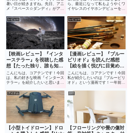
暑い日が続きますね。先日、アニ
ら、最近になって私もようやくワ
メ『スペース☆ダンディ』がアマ
イヤレスのイヤホンデビューをし
プラに追加されていたのを発見し
ました！一年ほど前から周りの人
ました。昔少し気になっていたの
が持っているのを羨ましそうに眺
レビュー
レビュー
ですが、視聴せずにここまできま
めていましたが、先日のアマゾン
したが、機会が来たので視聴する
プライムセールで安くなっていた
ことにしました。今回は、この
ので、思わずポチっと買ってしま
作...
い...
【映画レビュー】『インタ
【漫画レビュー】『ブルー
ーステラー』を視聴した感
ピリオド』を読んだ感想
想【たった独り、誰も知ら
【絵を描く悦びに目覚めて
ない銀河で】
みた】
こんにちは、コアテンです！今回
こんにちは、コアテンです！今回
は、私の好きな映画『インタース
私が紹介したいのは『ブルーピリ
テラー』を紹介したいと思いま
オド』という漫画です！一年前に
す！2014年に発表されたSF映画
一巻試し読みで無料だったので、
であり、控えめに言って傑作映画
読んでみてハマったので一気に最
アイテム
DIY
でした。様々な賞を受賞していて
新巻まで購入してしまった作品で
今さら感がありますが、今回はこ
す。すでに有名作品なので今さら
の作品の感想や見所について、...
感があるのですが、今回はこの...
【小型トイドローン】ドロ
【フローリングや畳の傷対