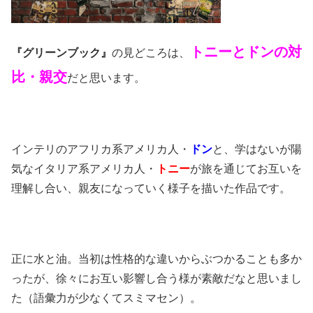
トニーとドンの対
『グリーンブック』
の見どころは、
比・親交
だと思います。
インテリのアフリカ系アメリカ人・
ドン
と、学はないが陽
気なイタリア系アメリカ人・
トニー
が旅を通じてお互いを
理解し合い、親友になっていく様子を描いた作品です。
正に水と油。当初は性格的な違いからぶつかることも多か
ったが、徐々にお互い影響し合う様が素敵だなと思いまし
た（語彙力が少なくてスミマセン）。