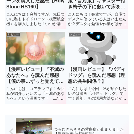
ーンを購入した感想【Holy
策・音対策】キャスター付
Stone HS160】
き椅子の下に敷いて床を保
護する方法【マット、カー
こんにちは！突然ですが、先日つ
こんにちは！突然ですが、自宅で
ペット】
いに私もトイドローン（模型航空
デスクを使っている人はいません
機）を購入しました！いつか購入
か？デスクは勉強や作業がはかど
したいとは思ってはいたものの、
るので非常に便利ですよね。私
「なんだか高かそう」とか、規制
も、作業用のデスクと共にキャス
レビュー
レビュー
が厳しくなっているというイメー
ター付きの椅子を長く使っていま
ジがあったため、なかなか購入に
す。でも、フローリングや畳の部
踏み切れませんでした！しか
屋でキャスター付きの椅子を使お
し！...
う...
【漫画レビュー】『不滅の
【漫画レビュー】『バディ
あなたへ』を読んだ感想
ドッグ』を読んだ感想【理
【僕の事…ずっと覚えてい
想の共生関係？】
て】
こんにちは、コアテンです！今回
こんにちは！今回、私が紹介した
私が紹介したいのは『不滅のあな
いのは漫画『バディ ドッグ』で
たへ』という漫画です！ 二年ほ
す！近年、その活用方法などが注
ど前に読んでハマって、いつかレ
目されているＡＩ（人工知能）技
ビューを書きたいと思っていた作
術。そのＡＩを題材としたＳＦ漫
品です。すでに有名作品になって
画で、１巻を読んで意外と面白か
いるので今さら感はありますが、
ったので最新巻まで大人買いして
今回はこの作品を読んだ感想を...
しまった作品です。今回は、こ
の...
つるむさらききの紫斑病が止まりました
【農薬散布の経過報告】