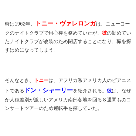
トニー・ヴァレロンガ
時は1962年、
は、ニューヨー
クのナイトクラブで用心棒を務めていたが、
彼
の勤めてい
たナイトクラブが改装のため閉店することになり、職を探
すはめになってしまう。
そんなとき、
トニー
は、アフリカ系アメリカ人のピアニス
ドン・シャーリー
トである
を紹介される。
彼
は、なぜ
か人種差別が激しいアメリカ南部各地を回る８週間ものコ
ンサートツアーのため運転手を探していた。