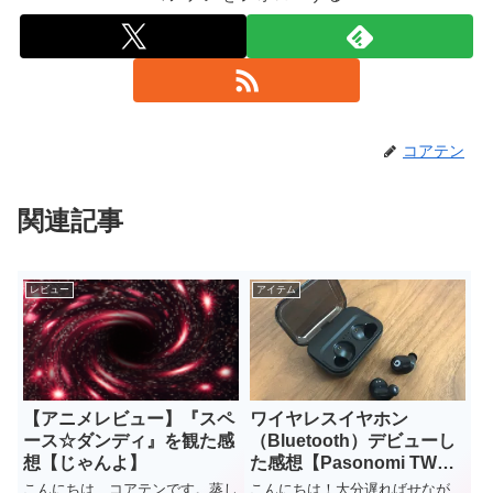
コアテン
関連記事
レビュー
アイテム
【アニメレビュー】『スペ
ワイヤレスイヤホン
ース☆ダンディ』を観た感
（Bluetooth）デビューし
想【じゃんよ】
た感想【Pasonomi TWS-
X9】
こんにちは、コアテンです。蒸し
こんにちは！大分遅ればせなが