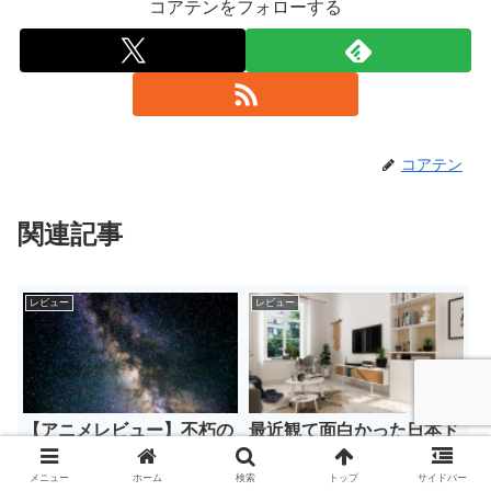
コアテンをフォローする
コアテン
関連記事
レビュー
レビュー
【アニメレビュー】不朽の
最近観て面白かった日本ド
名作『トップをねらえ！』
ラマ６（３選）【桜の季節
を観た感想【オカエリナサ
はドラマを観よう】
メニュー
ホーム
検索
トップ
サイドバー