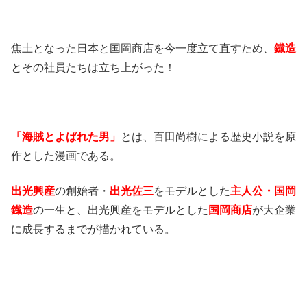
焦土となった日本と国岡商店を今一度立て直すため、
鐡造
とその社員たちは立ち上がった！
「海賊とよばれた男」
とは、百田尚樹による歴史小説を原
作とした漫画である。
出光興産
の創始者・
出光佐三
をモデルとした
主人公・国岡
鐡造
の一生と、出光興産をモデルとした
国岡商店
が大企業
に成長するまでが描かれている。