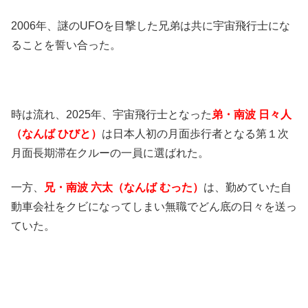
2006年、謎のUFOを目撃した兄弟は共に宇宙飛行士にな
ることを誓い合った。
時は流れ、2025年、宇宙飛行士となった
弟・南波 日々人
（なんば ひびと）
は日本人初の月面歩行者となる第１次
月面長期滞在クルーの一員に選ばれた。
一方、
兄・南波 六太（なんば むった）
は、勤めていた自
動車会社をクビになってしまい無職でどん底の日々を送っ
ていた。