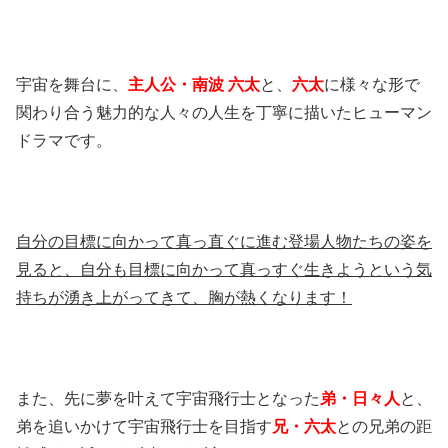
宇宙を舞台に、
主人公・南波 六太
と、
六太
に様々な形で
関わり合う魅力的な人々の人生を丁寧に描いたヒューマン
ドラマです。
自分の目標に向かって真っ直ぐに進む登場人物たちの姿を
見ると、自分も目標に向かって真っすぐ生きようという気
持ちが湧き上がってきて、胸が熱くなります！
また、先に夢を叶えて宇宙飛行士となった
弟・日々人
と、
弟を追いかけて宇宙飛行士を目指す
兄・六太
との兄弟の距