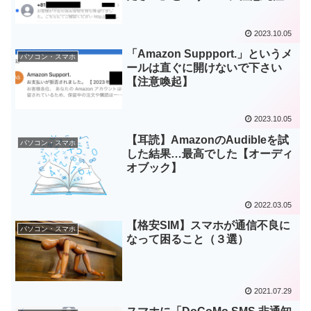
喚起】
2023.10.05
「Amazon Suppport.」というメ
パソコン・スマホ
ールは直ぐに開けないで下さい
【注意喚起】
2023.10.05
【耳読】AmazonのAudibleを試
パソコン・スマホ
した結果…最高でした【オーディ
オブック】
2022.03.05
【格安SIM】スマホが通信不良に
パソコン・スマホ
なって困ること（３選）
2021.07.29