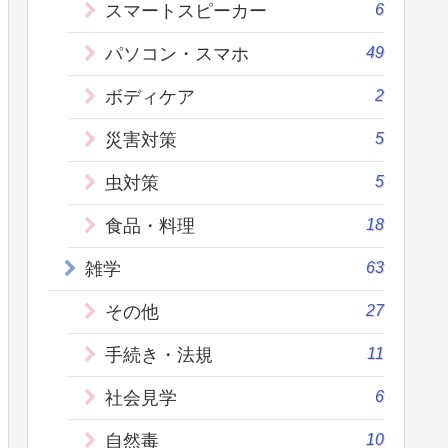
6
スマートスピーカー
49
パソコン・スマホ
2
ボディケア
5
災害対策
5
虫対策
18
食品・料理
63
雑学
27
その他
11
手続き・法規
6
社会見学
10
自然毒