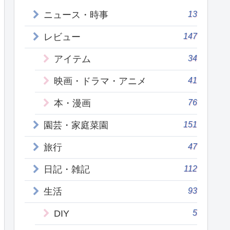
13
ニュース・時事
147
レビュー
34
アイテム
41
映画・ドラマ・アニメ
76
本・漫画
151
園芸・家庭菜園
47
旅行
112
日記・雑記
93
生活
5
DIY