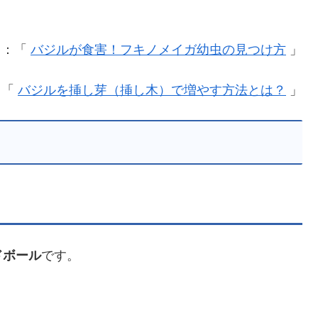
回：「
バジルが食害！フキノメイガ幼虫の見つけ方
」
：「
バジルを挿し芽（挿し木）で増やす方法とは？
」
ドボール
です。