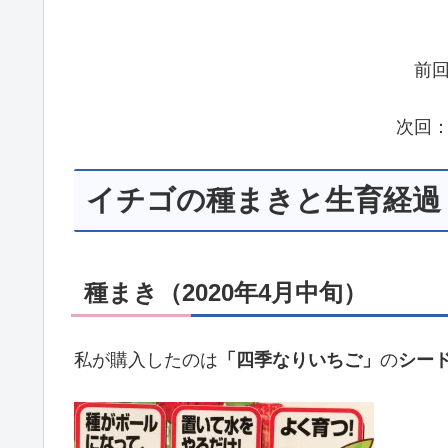
前
次回
イチゴの種まきと生育経過
種まき（2020年4月中旬）
私が購入したのは
「四季なりいちご」
の
シー