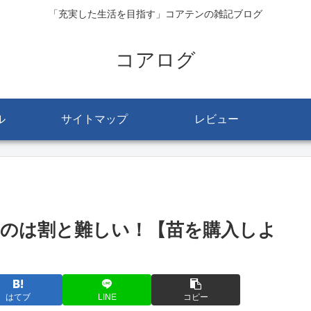
「充実した生活を目指す」コアテンの雑記ブログ
コアログ
ル
サイトマップ
レビュー
のは割と難しい！【苗を購入しよ
はてブ
LINE
コピー