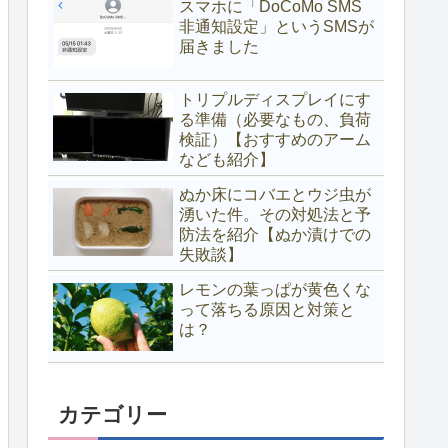
スマホに「DoCoMo SMS
非通知設定」というSMSが
届きました
トリプルディスプレイにす
る準備（必要なもの、負荷
検証）【おすすめのアーム
なども紹介】
ぬか床にコバエとウジ虫が
湧いた件。その対処法と予
防法を紹介【ぬか漬けでの
失敗談】
レモンの葉っぱが黄色くな
って落ちる原因と対策と
は？
カテゴリー