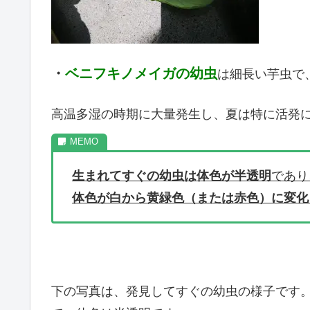
・
ベニフキノメイガの幼虫
は細長い芋虫で
高温多湿の時期に大量発生し、夏は特に活発
生まれてすぐの幼虫は体色が半透明
であり
体色が白から黄緑色（または赤色）に変化
下の写真は、発見してすぐの幼虫の様子です