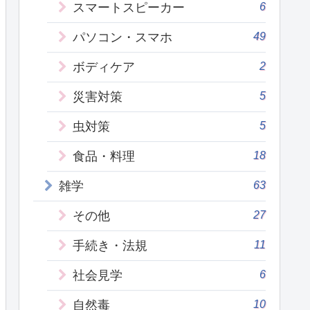
6
スマートスピーカー
49
パソコン・スマホ
2
ボディケア
5
災害対策
5
虫対策
18
食品・料理
63
雑学
27
その他
11
手続き・法規
6
社会見学
10
自然毒