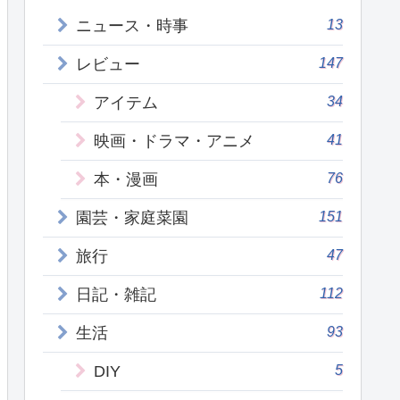
13
ニュース・時事
147
レビュー
34
アイテム
41
映画・ドラマ・アニメ
76
本・漫画
151
園芸・家庭菜園
47
旅行
112
日記・雑記
93
生活
5
DIY