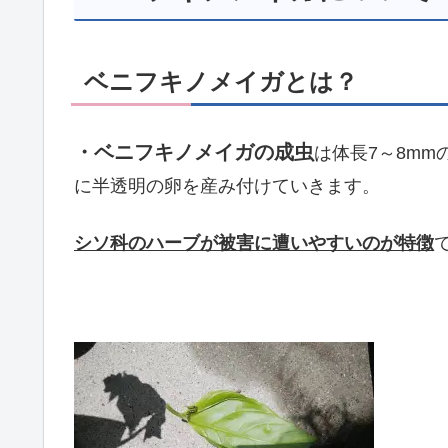
ベニフキノメイガとは？
・ベニフキノメイガの成虫
は体長7～8m
に半透明の卵を産み付けていきます。
シソ科のハーブが被害に遭いやすい
のが特徴