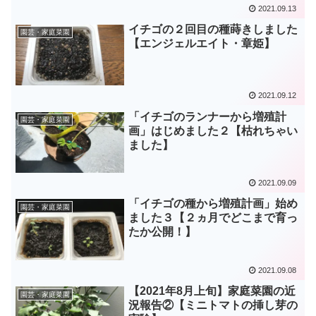
2021.09.13
イチゴの２回目の種蒔きしました
園芸・家庭菜園
【エンジェルエイト・章姫】
2021.09.12
「イチゴのランナーから増殖計
園芸・家庭菜園
画」はじめました２【枯れちゃい
ました】
2021.09.09
「イチゴの種から増殖計画」始め
園芸・家庭菜園
ました３【２ヵ月でどこまで育っ
たか公開！】
2021.09.08
【2021年8月上旬】家庭菜園の近
園芸・家庭菜園
況報告②【ミニトマトの挿し芽の