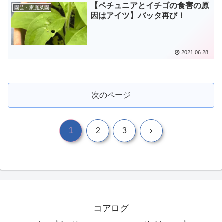
【ペチュニアとイチゴの食害の原
園芸・家庭菜園
因はアイツ】バッタ再び！
2021.06.28
次のページ
次
1
2
3
へ
コアログ