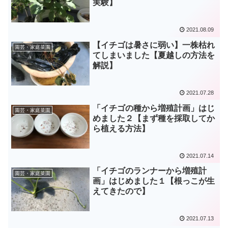
実験】
2021.08.09
【イチゴは暑さに弱い】一株枯れ
園芸・家庭菜園
てしまいました【夏越しの方法を
解説】
2021.07.28
「イチゴの種から増殖計画」はじ
園芸・家庭菜園
めました２【まず種を採取してか
ら植える方法】
2021.07.14
「イチゴのランナーから増殖計
園芸・家庭菜園
画」はじめました１【根っこが生
えてきたので】
2021.07.13