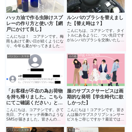
占...
ー...
ハッカ油で作る虫除けスプ
ルンバのブラシを替えまし
レーの作り方と使い方【網
た【替え時は？】
戸にかけて良し】
こんにちは、コアテンです。タイ
トルにあるように、つい先日です
こんにちは！ コアテンです。梅
がルンバのブラシを交換いたしま
雨もあけて暑い日が続くようにな
した。ルンバを購入してから初め
り、今年も夏がやってきました
てのことですが、交換できてよか
ね！でも、この時期から蚊やコバ
ったと思います。さて、今回はル
エが多くなってくるんですよ
パソコン・スマホ
その他
ンバのブラシの交換の時期につい
ね…。そこで虫除けスプレーの出
て、私の例を紹介したいと思い
番となるわけですが、肌が弱い場
ま...
合等の理由から、虫除けスプレー
を直接...
「お客様が不在の為お荷物
服のサブスクサービスは画
を持ち帰りました。こちら
期的な発明【学生時代に欲
にてご確認ください」とい
しかった】
うSMSに注意【注意喚起】
こんにちは、コアテンです。さて
こんにちは！コアテンです。皆さ
先日、アイキャッチ画像のような
んは服のサブスクリプションサー
SMSが届きました。皆さんのと
ビスをご存じですか？最近ではか
ころには来ていませんか？今回は
なり普及してきたようで、「エア
こちらについて調べてみたので、
クロ 」や「メチャカリ」
パソコン・スマホ
生活