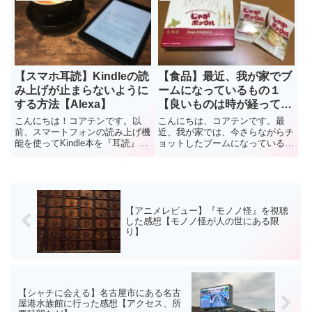
今回はそれを紹介したいと思いま
「leeap（リープ）」など複数の
す。『お客様が不在の為お荷物を
サービスに加入されている人もい
持ち帰りました…』という
るかもしれません。私はこれを知
SMS...
っ...
【スマホ耳読】Kindleの読
【食品】最近、我が家でブ
み上げが止まらないように
ームになっているもの１
する方法【Alexa】
【良いものは時が経っても
良い】
こんにちは！コアテンです。以
こんにちは、コアテンです。最
前、スマートフォンの読み上げ機
近、我が家では、今さらながらチ
能を使ってKindle本を『耳読』す
ョットしたブームになっている物
る方法について紹介しました。参
達があります。ちょっと古い物で
考：「 【耳読】毎日の読書量を
すが、それをよく食べたり、よく
簡単に増やす方法【Kindle読み上
使っています。やっぱり、良いも
げ】 」しかし、スマホの読み上
のは時代を越えても良いんですね
げ機能で『耳読』をし...
～♪今回は、我が家で密かなブー
ム...
【アニメレビュー】『モノノ怪』を視聴
した感想【モノノ怪が人の世にある限
り】
【シャチに会える】名古屋市にある名古
屋港水族館に行った感想【アクセス、所