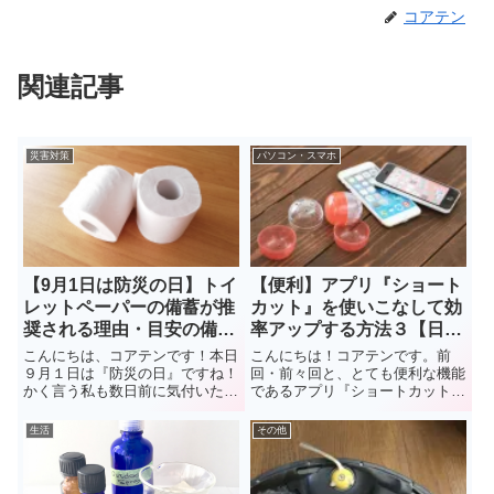
コアテン
関連記事
災害対策
パソコン・スマホ
【9月1日は防災の日】トイ
【便利】アプリ『ショート
レットペーパーの備蓄が推
カット』を使いこなして効
奨される理由・目安の備蓄
率アップする方法３【日常
量とは？
系】
こんにちは、コアテンです！本日
こんにちは！コアテンです。前
９月１日は『防災の日』ですね！
回・前々回と、とても便利な機能
かく言う私も数日前に気付いたの
であるアプリ『ショートカット』
ですが（汗） そんな今日は防災
を使うメリットや、各種ショート
について考え、事前に備えるには
カット「レシピ（動作の組み合わ
生活
その他
ピッタリな日ではないでしょう
せ）」などについて紹介いたしま
か。大災害に直面すると様々な物
した！第３回目となる今回は、私
資が不足しがちですよね。買い
が実際に使っている日常系のショ