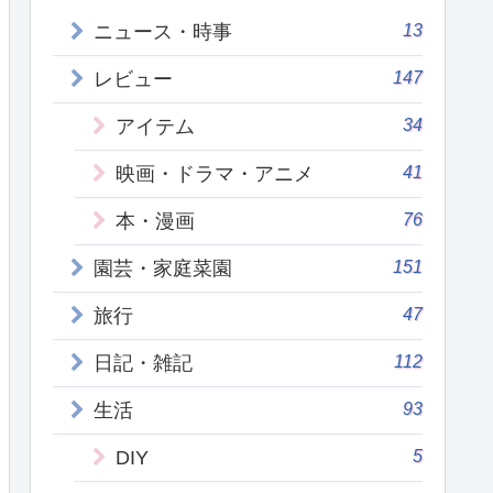
13
ニュース・時事
147
レビュー
34
アイテム
41
映画・ドラマ・アニメ
76
本・漫画
151
園芸・家庭菜園
47
旅行
112
日記・雑記
93
生活
5
DIY