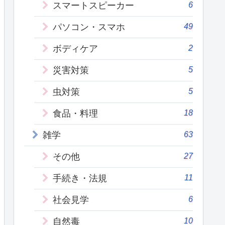
6
スマートスピーカー
49
パソコン・スマホ
2
ボディケア
5
災害対策
5
虫対策
18
食品・料理
63
雑学
27
その他
11
手続き・法規
6
社会見学
10
自然毒