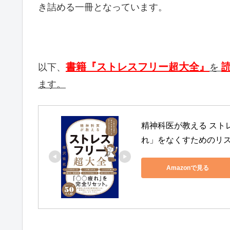
き詰める一冊となっています。
書籍『ストレスフリー超大全』
以下、
を
ます。
精神科医が教える スト
れ」をなくすためのリ
Amazonで見る