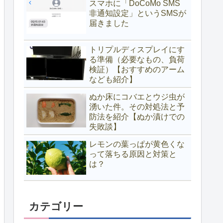
スマホに「DoCoMo SMS
非通知設定」というSMSが
届きました
トリプルディスプレイにす
る準備（必要なもの、負荷
検証）【おすすめのアーム
なども紹介】
ぬか床にコバエとウジ虫が
湧いた件。その対処法と予
防法を紹介【ぬか漬けでの
失敗談】
レモンの葉っぱが黄色くな
って落ちる原因と対策と
は？
カテゴリー