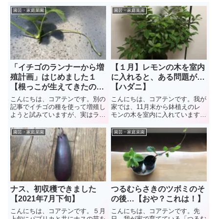
園芸・家庭菜園
園芸・家庭菜園
「イチゴのランナーから増
【１月】レモンの木を室内
殖計画」はじめました１
に入れると、ある問題が…
【根っこが生えてきたの
【ハダニ】
で】
こんにちは、コアテンです。別の
こんにちは、コアテンです。我が
記事でイチゴの種を使って増殖し
家では、11月末から鉢植えのレ
ようと試みていますが、実はラン
モンの木を室内に入れています。
ナー（ほふく茎）を使っても増殖
参考：「 レモンの葉っぱが黄色
計画が進んでいます（笑）今回
くなって落ちる原因と対策とは？
園芸・家庭菜園
園芸・家庭菜園
は、ランナーを使ってイチゴを増
」理由は、屋外の寒さで葉っぱが
殖させる方法について、写真付き
落ちまくっていたためで、効果が
で紹介していきたいと思います。
あったのか室内に入れたことで...
そ...
ナス、初収穫できました
つるむらさきのツボミのそ
【2021年7月下旬】
の後…【おや？これは！】
こんにちは、コアテンです。５月
こんにちは、コアテンです。先
上旬にパプリカと共にナスの苗を
日、我が家で育てている「つるむ