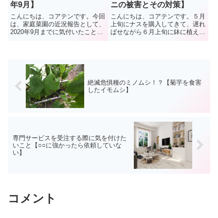
年9月】
ニの被害とその対策】
こんにちは、コアテンです。今回
こんにちは、コアテンです。５月
は、家庭菜園の近況報告として、
上旬にナスを購入してきて、遅れ
2020年9月までに気付いたこと・
ばせながら６月上旬に鉢に植え替
思ったことについて簡単に紹介し
えました。しかし６月中旬になっ
たいと思います。 前回：「 レモ
ても株が大きくならないことを不
ンがハモグリバエの食害！アゲハ
思議に思って良く観察してみる
チョウ再び 」次回：「 秋咲きコ
と、ナスの茎が真っ白に傷ついた
スモスもハダニの被害に...
ような状態になっているし、葉っ
ぱ...
絶滅危惧種のミノムシ！？【菊芋を食害
したイモムシ】
専門サービスを受注する際に気を付けた
いこと【○○に強かったら依頼していな
い】
コメント