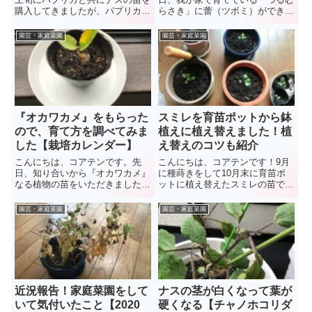
購入してきましたが、パプリカよ
らさき」に蕾（ツボミ）ができて
りも一足先に初収穫することがで
いたことをご報告しました。前
きました。ワ～パチパチパチ。チ
回：「 つるむらさきにツボミが
園芸・家庭菜園
園芸・家庭菜園
ャノホコリダニによる被害や、一
できました・キノコじゃないよ蕾
番花で実を付けてしまったことか
だよ 」今回はその続編という
ら、株の成長が遅くなってしま
か、経過報告を写真付きでしたい
い...
と思い...
『オカワカメ』をもらった
スミレを育苗ポットから鉢
ので、育て方を調べてみま
植えに植え替えました！植
した【栽培カレンダー】
え替えのコツも紹介
こんにちは、コアテンです。先
こんにちは、コアテンです！9月
日、知り合いから『オカワカメ』
に種蒔きをして10月末に育苗ポ
なる植物の苗をいただきました。
ットに植え替えたスミレの苗です
初めて聞く野菜だったので、調べ
が、さらに大きくなってきたので
てみると色々なことが分かりまし
鉢に植え替えました。その際、植
園芸・家庭菜園
園芸・家庭菜園
た。今回は、この『オカワカメ』
え替えのコツが分かったのでシェ
の育て方や注意点について紹介し
アしたいと思います。今回はスミ
たいと思います。『オカワカメ』
レの苗の育苗ポットから鉢への
と...
植...
近況報告！家庭菜園をして
ナスの茎が白くなって葉が
いて気付いたこと【2020
硬くなる【チャノホコリダ