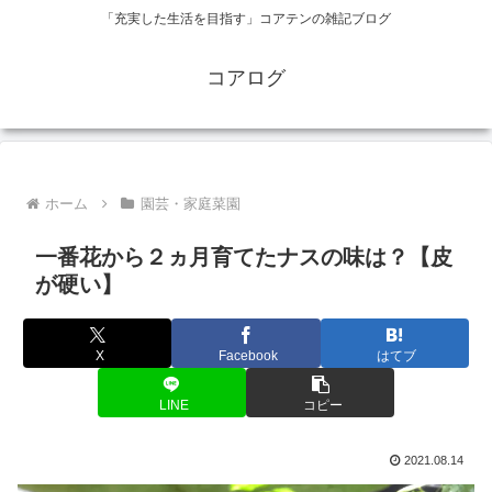
「充実した生活を目指す」コアテンの雑記ブログ
コアログ
ホーム
園芸・家庭菜園
一番花から２ヵ月育てたナスの味は？【皮
が硬い】
X
Facebook
はてブ
LINE
コピー
2021.08.14